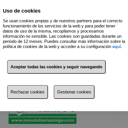
Select Language
▼
Uso de cookies
657024250
Se usan cookies propias y de nuestros partners para el correcto
funcionamiento de los servicios de la web y para poder tener
datos de uso de la misma, recopilamos y procesamos
información no sensible. Las cookies son guardadas durante un
Tu inmobiliaria amiga
periodo de 12 meses. Puedes consultar más información sobre la
política de cookies de la web y acceder a su configuración
aquí
.
Asesoramiento integral y personalizado
Estamos especializados en aportar
soluciones a medida
en
Aceptar todas las cookies y seguir navegando
el ámbito de la gestión inmobiliaria, ofreciendo un
asesoramiento integral
diseñado para cada cliente según
las necesidades de cada proyecto.
Rechazar cookies
Gestionar cookies