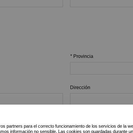
*
Provincia
Dirección
Código postal
os partners para el correcto funcionamiento de los servicios de la w
amos información no sensible. Las cookies son guardadas durante u