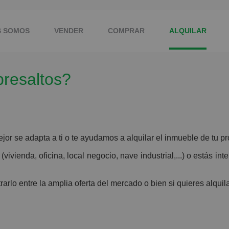
S SOMOS
VENDER
COMPRAR
ALQUILAR
bresaltos?
TROS
CONTACTO
r se adapta a ti o te ayudamos a alquilar el inmueble de tu p
ivienda, oficina, local negocio, nave industrial,...) o estás in
arlo entre la amplia oferta del mercado o bien si quieres alqu